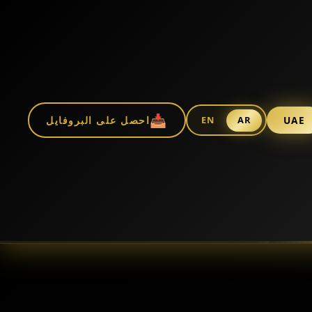
📥
UAE
احصل على البروفايل
EN
AR